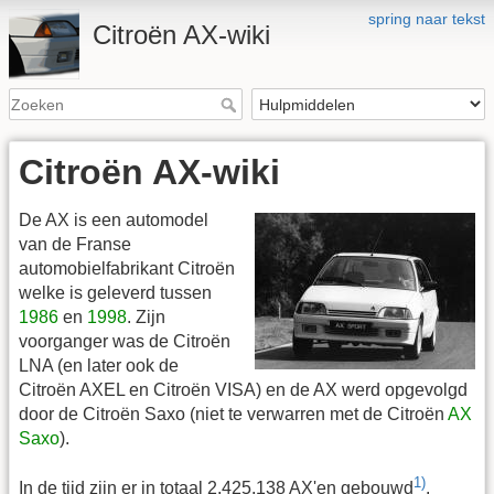
spring naar tekst
Citroën AX-wiki
Citroën AX-wiki
De AX is een automodel
van de Franse
automobielfabrikant Citroën
welke is geleverd tussen
1986
en
1998
. Zijn
voorganger was de Citroën
LNA (en later ook de
Citroën AXEL en Citroën VISA) en de AX werd opgevolgd
door de Citroën Saxo (niet te verwarren met de Citroën
AX
Saxo
).
1)
In de tijd zijn er in totaal 2.425.138 AX'en gebouwd
.