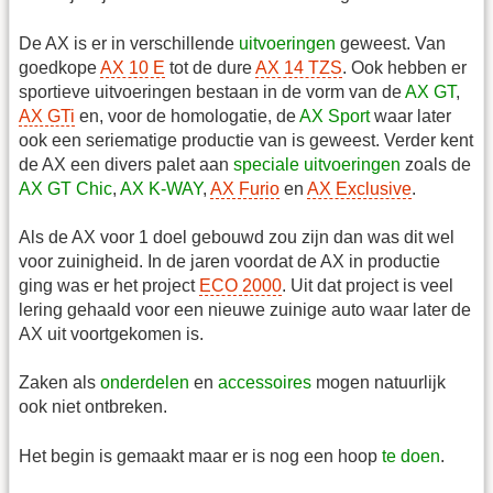
De AX is er in verschillende
uitvoeringen
geweest. Van
goedkope
AX 10 E
tot de dure
AX 14 TZS
. Ook hebben er
sportieve uitvoeringen bestaan in de vorm van de
AX GT
,
AX GTi
en, voor de homologatie, de
AX Sport
waar later
ook een seriematige productie van is geweest. Verder kent
de AX een divers palet aan
speciale uitvoeringen
zoals de
AX GT Chic
,
AX K-WAY
,
AX Furio
en
AX Exclusive
.
Als de AX voor 1 doel gebouwd zou zijn dan was dit wel
voor zuinigheid. In de jaren voordat de AX in productie
ging was er het project
ECO 2000
. Uit dat project is veel
lering gehaald voor een nieuwe zuinige auto waar later de
AX uit voortgekomen is.
Zaken als
onderdelen
en
accessoires
mogen natuurlijk
ook niet ontbreken.
Het begin is gemaakt maar er is nog een hoop
te doen
.