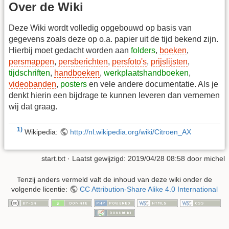
Over de Wiki
Deze Wiki wordt volledig opgebouwd op basis van
gegevens zoals deze op o.a. papier uit de tijd bekend zijn.
Hierbij moet gedacht worden aan
folders
,
boeken
,
persmappen
,
persberichten
,
persfoto's
,
prijslijsten
,
tijdschriften
,
handboeken
,
werkplaatshandboeken
,
videobanden
,
posters
en vele andere documentatie. Als je
denkt hierin een bijdrage te kunnen leveren dan vernemen
wij dat graag.
1)
Wikipedia:
http://nl.wikipedia.org/wiki/Citroen_AX
start.txt
· Laatst gewijzigd:
2019/04/28 08:58
door
michel
Tenzij anders vermeld valt de inhoud van deze wiki onder de
volgende licentie:
CC Attribution-Share Alike 4.0 International